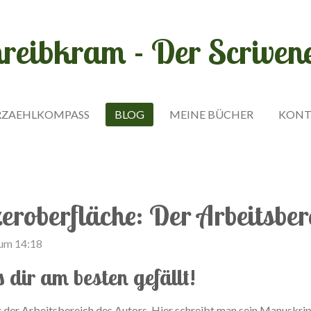
reibkram - Der Scriven
RZAEHLKOMPASS
BLOG
MEINE BÜCHER
KONT
eroberfläche: Der Arbeitsber
 um 14:18
s dir am besten gefällt!
g der Arbeitsbereich des Autors. Hier schreibt man sein Manuskrip